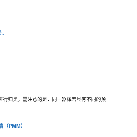
量。
品进行归类。需注意的是，同一器械若具有不同的预
请（PMM）