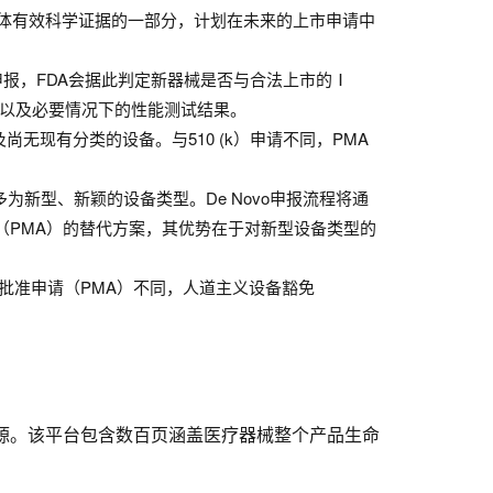
体有效科学证据的一部分，计划在未来的上市申请中
型申报，FDA会据此判定新器械是否与合法上市的Ⅰ
，以及必要情况下的性能测试结果。
无现有分类的设备。与510 (k）申请不同，PMA
多为新型、新颖的设备类型。De Novo申报流程将通
请（PMA）的替代方案，其优势在于对新型设备类型的
批准申请（PMA）不同，人道主义设备豁免
育资源。该平台包含数百页涵盖医疗器械整个产品生命