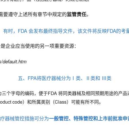
需要遵守上述所有章节中规定的
。
监管责任
、有时，FDA 会发布最终指导文件，该文件将反映FDA的考
这个是企业应当使用的另一项重要资源：
s/de
fauit.htm
五、FPA将医疗器械分为Ⅰ类、Ⅱ类和 Ⅲ类
三个字母的编码，便于FDA 将同类器械及相同预期用途的产
product code）和所属类别（Class）可能有所不同。
医疗器械管控措施可分为
一般管控、特殊管控和上市前批准申