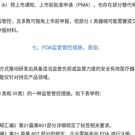
0 (k）预上市通知、上市前批准申请（PMA），也存在部分替代
管控，且多数可豁免上市前申报，但部分Ⅰ类器械可能需要提交 
申报材料。
七、FDA监管管控措施，是指：
方式推动研发出具备适当监管负担或监督力度的安全有效医疗器
能仅针对持定产品领域。
Ⅱ类和 Ⅲ类）的一种监管管控措施。如下表举例：
汇编》第21篇第801部分详细规定了标签相关要求。
第21 篇第 807 部分的规定，企业需每年向 FDA 进行注册。