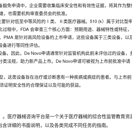
备豁免申请中，企业需要收集临床安全性和有效性证据，将其作为整
批谁，也需要机构审查委员会的批准。
请主要针对低至中等风险的Ⅰ类、Ⅱ类医疗器械。510 (k）属于对比
比过程中，FDA 会审查三个核心方面：预期用途、器械特性或特征
PMA 是针对高风险设备的上市申请，这些设备属于三类设备，以及尚
设备进行等同性评估。
设备。因此，De Novo申请通常针对监管机构此前未评估过的设备，
类法规，助力新产品上市。De Novo申请可被视为上市前批准中
类型，这类设备旨在治疗或诊断患有一种疾病或病症的患者。与上市前
必须证明安全性的合理保证以及可能的获益。
dvice）。医疗器械咨询平台是一个关于医疗器械的综合性监管教
包含详细的书面说明，以及各类完成不同任务的指南。