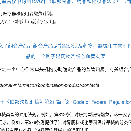
监管权限源自1976年《联邦食品、药品和化妆品法案》（简
推行医疗器械使用者缴费计划。
件的小企业降低上市前审批费用。
定义了组合产品，组合产品是指至少涉及药物、器械和生物制
品的一个例子是药物洗脱心血管支架
指定一个中心作为牵头机构协助确定产品的监管归属。有关组合
ctional-information/combination-product-contacts
汇编》第21 篇（21 Code of Federal Regulations
医疗器械类型的通用法规。例如，第812条针对研究型设备豁免，这一
械的要求。例如，第876条则提供了针对胃肠科或泌尿科医疗器械的分
监管的所有医疗产品（包括医疗器械）的通用法规。