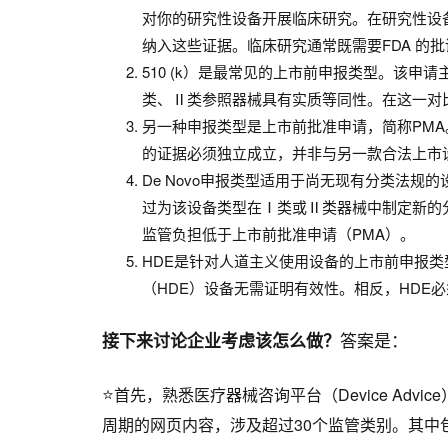
对你的研究性设备开展临床研究。在研究性设
纳入这些证据。临床研究通常既需要FDA 的
510 (k）是最常见的上市前申报类型。该申
类、Ⅱ类参照器械具有实质等同性。在这一对
另一种申报类型是上市前批准申请，简称PMA。
的证据必须独立成立，并非与另一款合法上市
De Novo申报类型适用于尚无现有分类法规的
过为该设备类型在Ⅰ类或Ⅱ类器械中制定新的分
监管负担低于上市前批准申请（PMA）。
HDE是针对人道主义使用设备的上市前申报
（HDE）设备无需证明有效性。相反，HDE
答案是：
接下来讨论企业考虑该怎么做？
⭐
首先，熟悉医疗器械咨询平台（Device A
周期的网页内容，涉及超过30个监管类别。其中