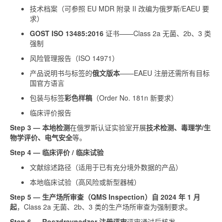
技术档案（可参照 EU MDR 附录 II 改编为俄罗斯/EAEU 要
求）
GOST ISO 13485:2016
证书——Class 2a 无菌、2b、3 类
强制
风险管理报告（ISO 14971）
产品说明书与标签的
俄文版本
——EAEU 注册还需所有目标
国官方语言
包装与标签
彩色样稿
（Order No. 181n 新要求）
临床评价报告
Step 3 — 本地检测
在俄罗斯认证实验室开展
技术检测、毒理学/生
物学评价、电气安全
等。
Step 4 — 临床评价 / 临床试验
文献综述路径（适用于已有充分境外数据的产品）
本地临床试验（高风险或新型器械）
Step 5 — 生产场所审查（QMS Inspection）
自 2024 年 1 月
起
，Class 2a 无菌、2b、3 类的生产场所审查为强制要求。
Step 6 — Roszdravnadzor 注册评审
评审通过后核发