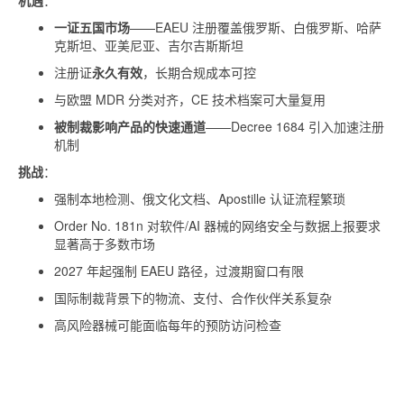
机遇
：
一证五国市场
——EAEU 注册覆盖俄罗斯、白俄罗斯、哈萨
克斯坦、亚美尼亚、吉尔吉斯斯坦
注册证
永久有效
，长期合规成本可控
与欧盟 MDR 分类对齐，CE 技术档案可大量复用
被制裁影响产品的快速通道
——Decree 1684 引入加速注册
机制
挑战
：
强制本地检测、俄文化文档、Apostille 认证流程繁琐
Order No. 181n 对软件/AI 器械的网络安全与数据上报要求
显著高于多数市场
2027 年起强制 EAEU 路径，过渡期窗口有限
国际制裁背景下的物流、支付、合作伙伴关系复杂
高风险器械可能面临每年的预防访问检查