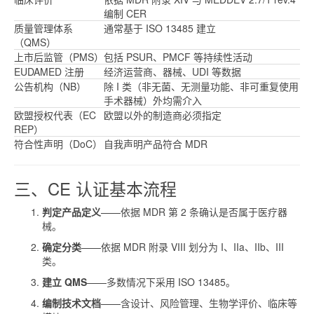
编制 CER
质量管理体系
通常基于 ISO 13485 建立
（QMS）
上市后监管（PMS）
包括 PSUR、PMCF 等持续性活动
EUDAMED 注册
经济运营商、器械、UDI 等数据
公告机构（NB）
除 I 类（非无菌、无测量功能、非可重复使用
手术器械）外均需介入
欧盟授权代表（EC
欧盟以外的制造商必须指定
REP）
符合性声明（DoC）
自我声明产品符合 MDR
三、CE 认证基本流程
判定产品定义
——依据 MDR 第 2 条确认是否属于医疗器
械。
确定分类
——依据 MDR 附录 VIII 划分为 I、IIa、IIb、III
类。
建立 QMS
——多数情况下采用 ISO 13485。
编制技术文档
——含设计、风险管理、生物学评价、临床等