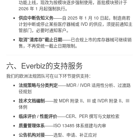
功能上线，现改为按模块逐步强制使用，首批模块预计于
2026 年 1 月起强制执行。
供应中断告知义务
——自 2025 年 1 月 10 日起，制造商若
计划中断或停止某些医疗器械或 IVD 的供应，须提前通知主
管部门，必要时通知客户。
取消"清库存"截止日期
——已合规上市的库存器械可继续销
售，不再受统一截止日期限制。
六、Everbiz的支持服务
我们的欧洲法规团队可在以下环节提供支持：
法规策略与分类判定
——MDR / IVDR 适用性分析、过渡路
径规划
技术文档编制
——按 MDR 附录 II、III 或 IVDR 附录 II、III
体例
临床评价 / 性能评价
——CER、PER 撰写与文献检索
质量管理体系
——ISO 13485 体系搭建与内审
公告机构对接
——选型、申请、补正应对