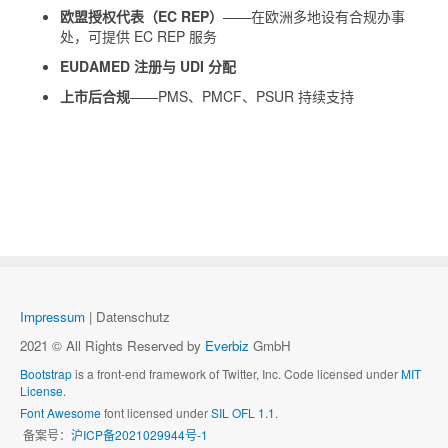
欧盟授权代表（EC REP）
——在欧洲多地设有合规办事
处，可提供 EC REP 服务
EUDAMED 注册与 UDI 分配
上市后合规
——PMS、PMCF、PSUR 持续支持
Impressum
| Datenschutz
2021 © All Rights Reserved by
Everbiz
GmbH
Bootstrap
is a front-end framework of Twitter, Inc. Code licensed under
MIT
License.
Font Awesome
font licensed under
SIL OFL 1.1
.
备案号：
沪ICP备2021029944号-1