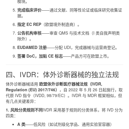
模块。
完成临床评价
——通过文献、同等性论证或临床研究收集证
据。
指定 EC REP
（欧盟境外制造商）。
公告机构审核
——审查 QMS 与技术文档（I 类自我声明类
除外）。
EUDAMED 注册
——分配 UDI，完成器械与运营商登记。
签署 DoC，加贴 CE 标志
——产品方可在欧盟上市。
四、IVDR：体外诊断器械的独立法规
体外诊断器械适用
欧盟体外诊断医疗器械法规（IVDR,
Regulation (EU) 2017/746）
，自 2022 年 5 月 26 日起施行，取
代原 IVD 指令（IVDD, 98/79/EC）。IVDR 与 MDR 框架相似，但
有几点关键差异：
1. 风险分类规则不同
IVDR 采用基于规则的分类体系，将 IVD 分为
四类：
A 类
——低风险（如试剂级化学品、通用实验室容器）