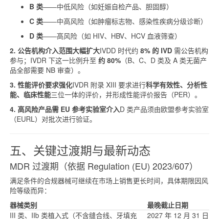
B 类
——中低风险（如妊娠自检产品、胆固醇）
C 类
——中高风险（如肿瘤标志物、感染性疾病分级诊断）
D 类
——高风险（如 HIV、HBV、HCV 血液筛查）
2. 公告机构介入范围大幅扩大
IVDD 时代约
8% 的 IVD
需公告机构
参与；IVDR 下这一比例升至
约 80%
（B、C、D 类及 A 类无菌产
品全部需要 NB 审查）。
3. 性能评价要求强化
IVDR 附录 XIII 要求进行
科学有效性、分析性
能、临床性能
三位一体的评价，并形成性能评价报告（PER）。
4. 高风险产品需 EU 参考实验室介入
D 类产品须由欧盟参考实验室
（EURL）对批次进行验证。
五、关键过渡期与最新动态
MDR 过渡期（依据 Regulation (EU) 2023/607）
满足条件的合规器械可继续在市场上销售更长时间，具体期限因风
险等级而异：
器械类别
最晚截止日期
III 类、IIb 类植入式（不含缝合线、牙填充
2027 年 12 月 31 日