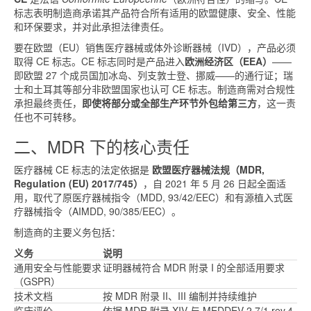
标志表明制造商承诺其产品符合所有适用的欧盟健康、安全、性能
和环保要求，并对此承担法律责任。
要在欧盟（EU）销售医疗器械或体外诊断器械（IVD），产品必须
取得 CE 标志。CE 标志同时是产品进入
欧洲经济区（EEA）
——
即欧盟 27 个成员国加冰岛、列支敦士登、挪威——的通行证；瑞
士和土耳其等部分非欧盟国家也认可 CE 标志。制造商需对合规性
承担最终责任，
即使将部分或全部生产环节外包给第三方
，这一责
任也不可转移。
二、MDR 下的核心责任
医疗器械 CE 标志的法定依据是
欧盟医疗器械法规（MDR,
Regulation (EU) 2017/745）
，自 2021 年 5 月 26 日起全面适
用，取代了原医疗器械指令（MDD, 93/42/EEC）和有源植入式医
疗器械指令（AIMDD, 90/385/EEC）。
制造商的主要义务包括：
义务
说明
通用安全与性能要求
证明器械符合 MDR 附录 I 的全部适用要求
（GSPR）
技术文档
按 MDR 附录 II、III 编制并持续维护
临床评价
依据 MDR 附录 XIV 与 MEDDEV 2.7/1 rev.4