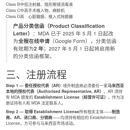
Class B
中低
注射器、隐形眼镜消毒液
Class C
中高
手术植入物、麻醉机
Class D
高
心脏瓣膜、植入式除颤器
产品分类信函（Product Classification
Letter）
：MDA 已于 2025 年 5 月 1 日起改
为
全程在线申请
（Google Form），分类信函
有效期为
2 年
；2027 年 5 月 1 日起将启用新
的分类信函框架。
三、注册流程
Step 1 — 委任授权代表（AR）
境外制造商必须委任一家
马来西亚
本地的授权代表（Authorised Representative, AR）
，AR 须持
有 MDA 颁发的
Establishment License（经营许可证）
，作为注
册证持有人和 MDA 法定联系人。
Step 2 — 取得 Establishment License
所有相关主体——
制造
商、AR、进口商、分销商
——均须持有相应的 Establishment
License，方可参与马来西亚市场活动。