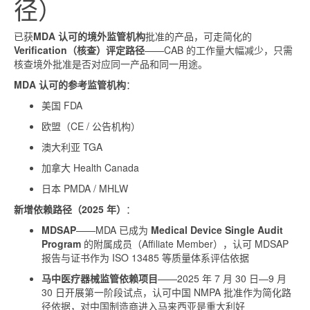
径）
已获
MDA 认可的境外监管机构
批准的产品，可走简化的
Verification（核查）评定路径
——CAB 的工作量大幅减少，只需
核查境外批准是否对应同一产品和同一用途。
MDA 认可的参考监管机构
：
美国 FDA
欧盟（CE / 公告机构）
澳大利亚 TGA
加拿大 Health Canada
日本 PMDA / MHLW
新增依赖路径（2025 年）
：
MDSAP
——MDA 已成为
Medical Device Single Audit
Program
的附属成员（Affiliate Member），认可 MDSAP
报告与证书作为 ISO 13485 等质量体系评估依据
马中医疗器械监管依赖项目
——2025 年 7 月 30 日—9 月
30 日开展第一阶段试点，认可中国 NMPA 批准作为简化路
径依据，对中国制造商进入马来西亚是重大利好