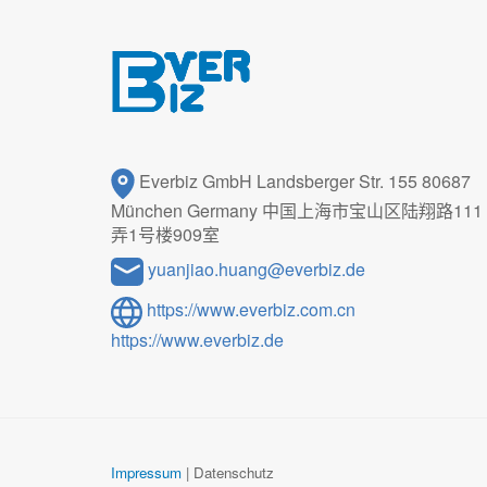
Everbiz GmbH Landsberger Str. 155 80687
München Germany 中国上海市宝山区陆翔路111
弄1号楼909室
yuanjiao.huang@everbiz.de
https://www.everbiz.com.cn
https://www.everbiz.de
Impressum
| Datenschutz