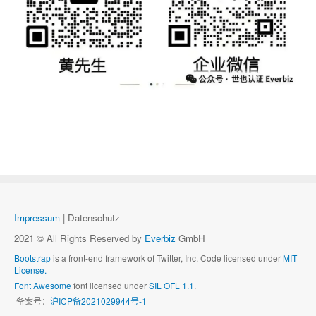
Impressum
| Datenschutz
2021 © All Rights Reserved by
Everbiz
GmbH
Bootstrap
is a front-end framework of Twitter, Inc. Code licensed under
MIT
License.
Font Awesome
font licensed under
SIL OFL 1.1
.
备案号：
沪ICP备2021029944号-1