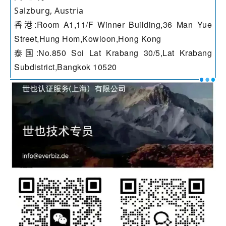
Salzburg, Austria
香港:Room A1,11/F Winner Building,36 Man Yue
Street,Hung Hom,Kowloon,Hong Kong
泰国:No.850 Soi Lat Krabang 30/5,Lat Krabang
Subdistrict,Bangkok 10520