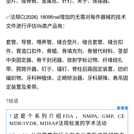
垫片、接骨板、金属丝、针钉、夹子、连接器。
✅法规C(2026) 1809final增加的无需对每件器械的技术
文件进行评估IIb类产品有：
套管、导管、喂养管、缝合垫片、缝合套管、缝合扣
件、胃造口扣件、骨蜡、骨填充剂、骨替代材料、茎部
中央固定器、骨干封闭器、放射学标记物、纤维结扎
带、腭跨开器、钉子、锚钉、脊柱后路固定装置、纺织
编织物、牙科种植体、正畸矫治器、牙科屏障、悬吊固
定装置及束带。
?结语
这是个系列介绍FDA，NMPA, GMP, CE
?
MDR/IVDR, MDSAP法规标准的学术活动