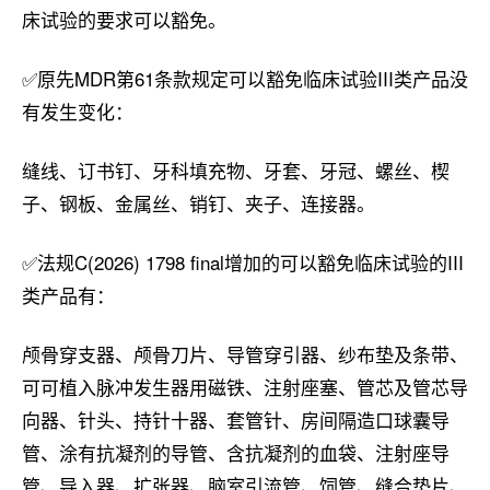
床试验的要求可以豁免。
✅原先MDR第61条款规定可以豁免临床试验III类产品没
有发生变化：
缝线、订书钉、牙科填充物、牙套、牙冠、螺丝、楔
子、钢板、金属丝、销钉、夹子、连接器。
✅
法规C(2026) 1798 final增加的可以豁免临床试验的III
类产品有：
颅骨穿支器、颅骨刀片、导管穿引器、纱布垫及条带、
可可植入脉冲发生器用磁铁、注射座塞、管芯及管芯导
向器、针头、持针十器、套管针、房间隔造口球囊导
管、涂有抗凝剂的导管、含抗凝剂的血袋、注射座导
管、导入器、扩张器、脑室引流管、饲管、缝合垫片、